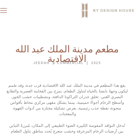
مطعم مدينة الملك عبد الله
الاقتصادية
JEDDAH | COMMERCIAL | 2025
يقع هذا المطعم في مدينة الملك عبد الله الاقتصادية قرب جدة، وقد صُمم
ليكون وجهةً نابضةً بالحياة لتناول الطعام، يمزج بين الفخامة العصرية والطابع
البصري الغني. تخلق جدران التراكوتا الدافئة، وتشطيبات خشب الجوز،
وأسطح الرخام أجواءً حميمية، بينما يشكل مقهى مركزي محاط بأقواس
منحوتة نقطة جذب رئيسية، يعرض تشكيلة مختارة من أدوات القهوة
والمعجنات.
تُدخل النوافذ المقوسة الكبيرة الضوء الطبيعي إلى المكان، مُبرزةً التباين
بين أرضيات الرخام المزخرفة وخشب متعرج يُحدد مناطق تناول الطعام