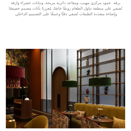
برقة. عمود مركزي مهيب، ومقاعد دائرية مريحة، ونباتات خضراء وارفة
تُضفي على منطقة تناول الطعام رونقًا خاصًا، مُعززةً بأثاث مصمم خصيصًا
وإضاءة متعددة الطبقات تُضفي دفئًا وعمقًا على التصميم الداخلي.